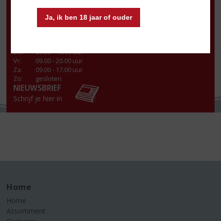
Openingstijden
Ja, ik ben 18 jaar of ouder
Ma
:
Gesloten
Di
:
09.00 - 18.00 uur
Wo
:
09.00 - 18.00 uur
Do
:
09.00 - 18.00 uur
Vr
:
09.00 - 20.00 uur
Za
:
09.00 - 17.00 uur
Zo:
gesloten
NIEUWSBRIEF
Schrijf je hier in
Home
Home
Assortiment