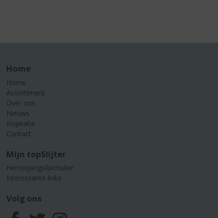
Home
Home
Assortiment
Over ons
Nieuws
Inspiratie
Contact
Mijn topSlijter
Herroepingsformulier
Interessante links
Volg ons