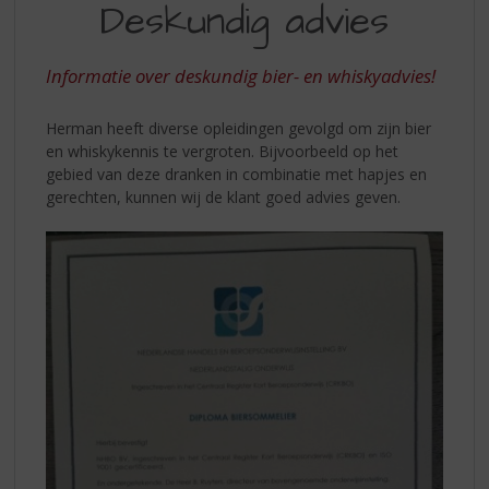
S
Deskundig advies
ADVIES
p
r
i
Informatie over deskundig bier- en whiskyadvies!
n
g
Herman heeft diverse opleidingen gevolgd om zijn bier
n
en whiskykennis te vergroten. Bijvoorbeeld op het
a
gebied van deze dranken in combinatie met hapjes en
a
gerechten, kunnen wij de klant goed advies geven.
r
d
e
n
a
v
i
g
a
t
i
e