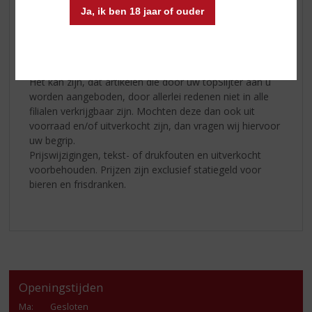
internet, CD-ROM of op welke andere wijze dan ook,
Ja, ik ben 18 jaar of ouder
zonder voorafgaande schriftelijke toestemming van de
uitgever.
Aanbiedingen
Het kan zijn, dat artikelen die door úw topSlijter aan u
worden aangeboden, door allerlei redenen niet in alle
filialen verkrijgbaar zijn. Mochten deze dan ook uit
voorraad en/of uitverkocht zijn, dan vragen wij hiervoor
uw begrip.
Prijswijzigingen, tekst- of drukfouten en uitverkocht
voorbehouden. Prijzen zijn exclusief statiegeld voor
bieren en frisdranken.
Openingstijden
Ma
:
Gesloten