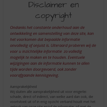
S
Disclaimer en
p
r
copyright
i
n
g
Ondanks het constante onderhoud aan de
n
ontwikkeling en samenstelling van deze site, kan
a
het voorkomen dat bepaalde informatie
a
onvolledig of onjuist is. Uiteraard proberen wij de
r
d
voor u inzichtelijke informatie zo volledig
e
mogelijk te maken en te houden. Eventuele
n
wijzigingen aan de informatie kunnen te allen
a
tijde worden doorgevoerd, ook zonder
v
voorafgaande kennisgeving.
i
g
a
Aansprakelijkheid
t
Wij sluiten alle aansprakelijkheid uit voor enigerlei
i
schade, direct of indirect, van welke aard dan ook, die
e
voortvloeit uit of in enig opzicht verband houdt met het
gebruik van onze site en/of de informatie, of met de