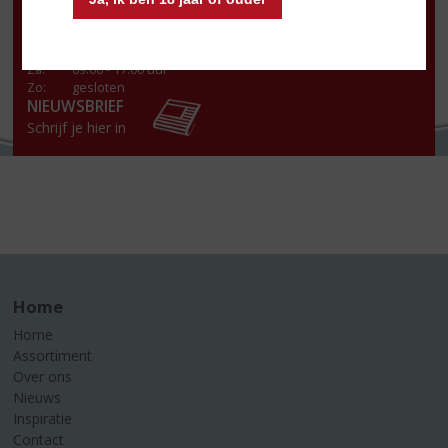
Wo
:
09.00 - 18.00 uur
Do
:
09.00 - 18.00 uur
Vr
:
09.00 - 20.00 uur
Za
:
09.00 - 17.00 uur
Zo:
gesloten
NIEUWSBRIEF
Schrijf je hier in
Home
Home
Assortiment
Over ons
Nieuws
Inspiratie
Contact