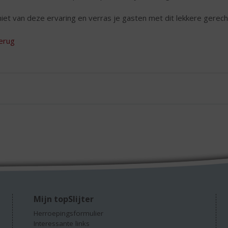
iet van deze ervaring en verras je gasten met dit lekkere gerech
erug
Mijn topSlijter
Herroepingsformulier
Interessante links