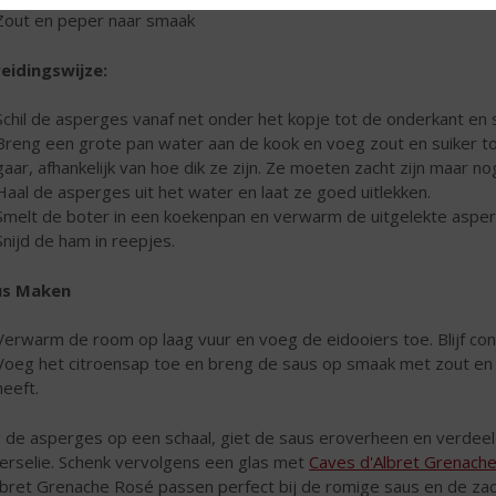
Zout en peper naar smaak
eidingswijze:
Schil de asperges vanaf net onder het kopje tot de onderkant en sn
Breng een grote pan water aan de kook en voeg zout en suiker t
gaar, afhankelijk van hoe dik ze zijn. Ze moeten zacht zijn maar no
Haal de asperges uit het water en laat ze goed uitlekken.
Smelt de boter in een koekenpan en verwarm de uitgelekte asper
Snijd de ham in reepjes.
us Maken
Verwarm de room op laag vuur en voeg de eidooiers toe. Blijf cons
Voeg het citroensap toe en breng de saus op smaak met zout en pe
heeft.
 de asperges op een schaal, giet de saus eroverheen en verdee
erselie. Schenk vervolgens een glas met
Caves d'Albret Grenach
lbret Grenache Rosé passen perfect bij de romige saus en de za