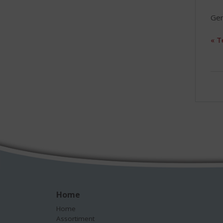
Gen
« T
Home
Home
Assortiment