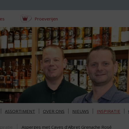
ces
Proeverijen
ASSORTIMENT
OVER ONS
NIEUWS
INSPIRATIE
piratie
Asperges met Caves d'Albret Grenache Rosé