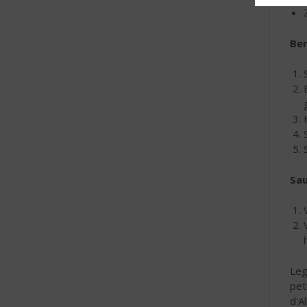
Ber
Sa
Leg
pet
d'A