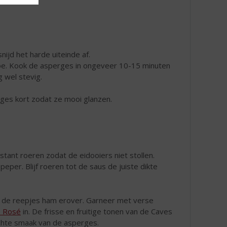
ijd het harde uiteinde af.
oe. Kook de asperges in ongeveer 10-15 minuten
g wel stevig.
ges kort zodat ze mooi glanzen.
tant roeren zodat de eidooiers niet stollen.
per. Blijf roeren tot de saus de juiste dikte
l de reepjes ham erover. Garneer met verse
e Rosé
in. De frisse en fruitige tonen van de Caves
chte smaak van de asperges.