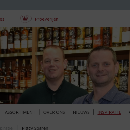
ces
Proeverijen
ASSORTIMENT
OVER ONS
NIEUWS
INSPIRATIE
piratie
Piggy Sparen