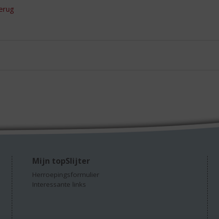
erug
Mijn topSlijter
Herroepingsformulier
Interessante links