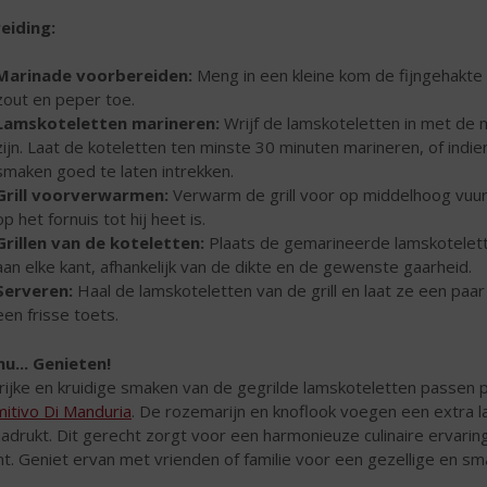
eiding:
Marinade voorbereiden:
Meng in een kleine kom de fijngehakte k
zout en peper toe.
Lamskoteletten marineren:
Wrijf de lamskoteletten in met de 
zijn. Laat de koteletten ten minste 30 minuten marineren, of indie
smaken goed te laten intrekken.
Grill voorverwarmen:
Verwarm de grill voor op middelhoog vuur.
op het fornuis tot hij heet is.
Grillen van de koteletten:
Plaats de gemarineerde lamskotelett
aan elke kant, afhankelijk van de dikte en de gewenste gaarheid.
Serveren:
Haal de lamskoteletten van de grill en laat ze een paa
een frisse toets.
nu... Genieten!
rijke en kruidige smaken van de gegrilde lamskoteletten passen pe
mitivo Di Manduria
. De rozemarijn en knoflook voegen een extra l
adrukt. Dit gerecht zorgt voor een harmonieuze culinaire ervarin
t. Geniet ervan met vrienden of familie voor een gezellige en sm