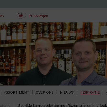
ces
Proeverijen
ASSORTIMENT
OVER ONS
NIEUWS
INSPIRATIE
piratie
Gegrilde Lamskoteletten met Rozemarijn en Knoflook m