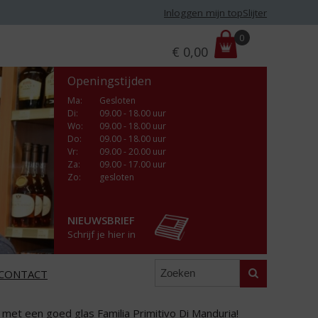
Inloggen mijn topSlijter
P
0
€
0,00
r
i
Openingstijden
j
s
Ma
:
Gesloten
Di
:
09.00 - 18.00 uur
:
Wo
:
09.00 - 18.00 uur
Do
:
09.00 - 18.00 uur
Vr
:
09.00 - 20.00 uur
Za
:
09.00 - 17.00 uur
Zo:
gesloten
NIEUWSBRIEF
Schrijf je hier in
Zoeken
CONTACT
et een goed glas Familia Primitivo Di Manduria!