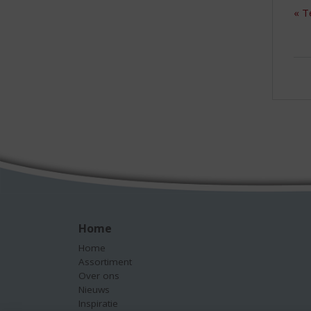
« T
Home
Home
Assortiment
Over ons
Nieuws
Inspiratie