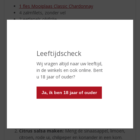
1 fles Mooiplaas Classic Chardonnay
4 zalmfilets, zonder vel
2 eetlepels olijfolie
Zout en peper naar smaak
1 grote sinaasappel, in kleine blokjes
1 limoen, in kleine blokjes
1 citroen, in kleine blokjes
Leeftijdscheck
1 rode ui, fijngehakt
1 rode chilipeper, fijngehakt (optioneel voor wat pit)
Wij vragen altijd naar uw leeftijd,
2 eetlepels verse koriander, fijngehakt
in de winkels en ook online. Bent
1 eetlepel honing
u 18 jaar of ouder?
1 eetlepel limoensap
Ja, ik ben 18 jaar of ouder
Bereidingswijze:
Voorbereiden:
Wrijf de zalm in met olijfolie en
bestrooi met zout en peper. Laat even liggen terwijl
je de grill op middelhoog vuur zet.
Citrus salsa maken:
Meng de sinaasappel, limoen,
citroen, rode ui, chilipeper en koriander in een kom.