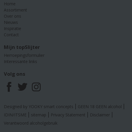
Home
Assortiment
Over ons
Nieuws
Inspiratie
Contact
Mijn topSlijter
Herroepingsformulier
Interessante links
Volg ons
F
T
I
a
w
n
Designed by YOOKY smart concepts
GEEN 18 GEEN alcohol
c
i
s
IDIN/ITSME
sitemap
Privacy Statement
Disclaimer
Verantwoord alcoholgebruik