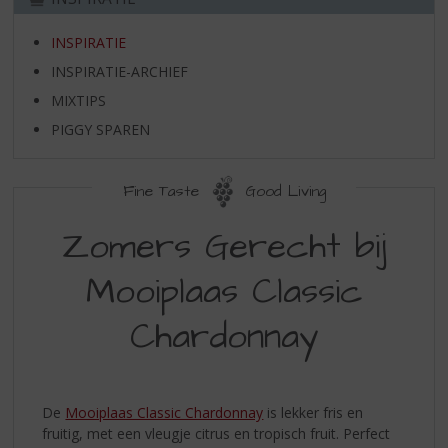
S
p
INSPIRATIE
r
i
INSPIRATIE-ARCHIEF
n
MIXTIPS
g
n
PIGGY SPAREN
a
a
Fine Taste
Good Living
r
d
Zomers Gerecht bij
e
n
a
Mooiplaas Classic
v
i
Chardonnay
g
a
t
i
De
Mooiplaas Classic Chardonnay
is lekker fris en
e
fruitig, met een vleugje citrus en tropisch fruit. Perfect