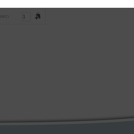
5
)
 INFO