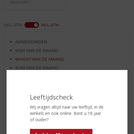
MEER INFO
EXCL. BTW
INCL. BTW
AANBIEDINGEN
WIJN VAN DE MAAND
WHISKY VAN DE MAAND
RUM VAN DE MAAND
BIER VAN DE MAAND
SPIRIT VAN DE MAAND
EXCLUSIEF TOPSLIJTER
Leeftijdscheck
WIJN
Wij vragen altijd naar uw leeftijd, in de
WHISKY
winkels en ook online. Bent u 18 jaar
of ouder?
BIER
APERITIEF