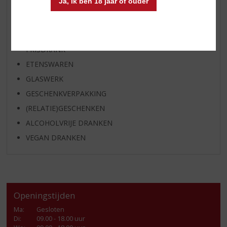
Ja, ik ben 18 jaar of ouder
GEDISTILLEERD OVERIG
SHOTJES
KANT EN KLAAR
FRISDRANK
ETENSWAREN
GLASWERK
GESCHENKVERPAKKING
(RELATIE)GESCHENKEN
ALCOHOLVRIJE DRANKEN
VEGAN DRANKEN
Openingstijden
Ma
:
Gesloten
Di
:
09.00 - 18.00 uur