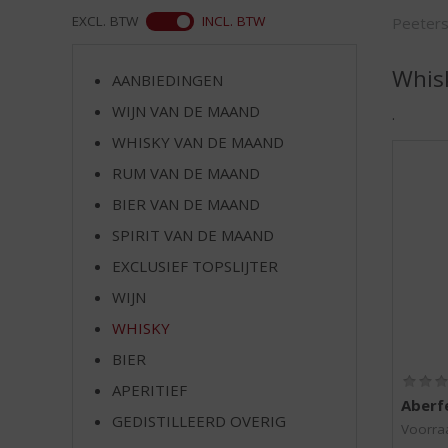
d
ASS
EXCL. BTW
INCL. BTW
Peeter
S
p
r
Whis
AANBIEDINGEN
i
WIJN VAN DE MAAND
n
.
g
WHISKY VAN DE MAAND
n
RUM VAN DE MAAND
a
a
BIER VAN DE MAAND
r
SPIRIT VAN DE MAAND
d
EXCLUSIEF TOPSLIJTER
e
n
WIJN
a
WHISKY
v
i
BIER
g
APERITIEF
a
Aberf
t
GEDISTILLEERD OVERIG
Voorraa
i