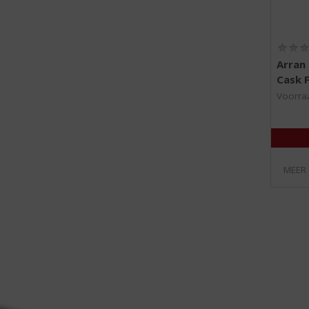
Arran
Cask F
Voorraa
MEER