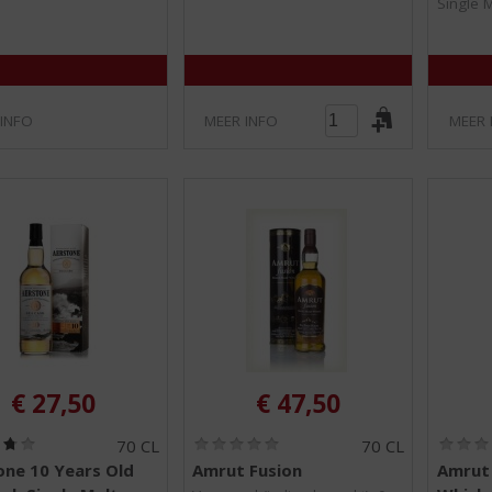
Single 
5
5
)
)
 INFO
MEER INFO
MEER 
€
27,50
€
47,50
(
(
70 CL
70 CL
3
0
one 10 Years Old
Amrut Fusion
Amrut 
,
,