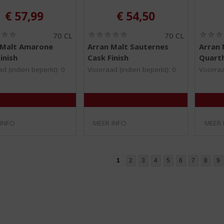
€
57,99
€
54,50
(
(
70 CL
70 CL
0
0
 Malt Amarone
Arran Malt Sauternes
Arran 
,
,
inish
Cask Finish
Quart
0
0
/
/
d (indien beperkt): 0
Voorraad (indien beperkt): 0
Voorraa
5
5
)
)
 INFO
MEER INFO
MEER 
1
2
3
4
5
6
7
8
9