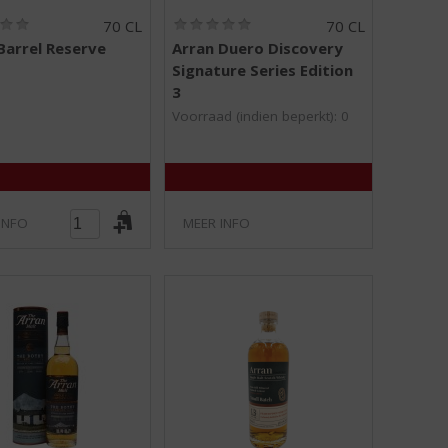
(
(
70 CL
70 CL
0
0
Barrel Reserve
Arran Duero Discovery
,
,
Signature Series Edition
0
0
/
/
3
5
5
Voorraad (indien beperkt): 0
)
)
INFO
MEER INFO