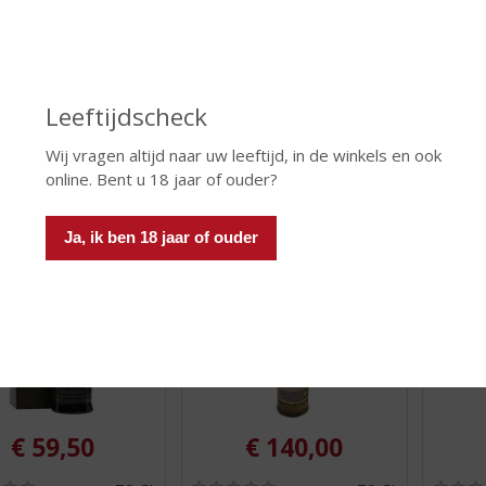
 The Dutch
anCnoc 12yo Single Malt
anCnoc
,
,
a Sherry Cask
Whisky
3
0
0
/
/
d (indien beperkt): 6
Voorraad (indien beperkt): 0
Voorraa
5
5
)
)
Leeftijdscheck
Wij vragen altijd naar uw leeftijd, in de winkels en ook
 INFO
MEER INFO
MEER 
online. Bent u 18 jaar of ouder?
Ja, ik ben 18 jaar of ouder
€
59,50
€
140,00
(
(