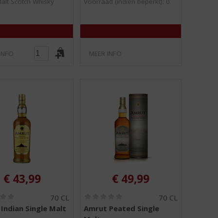
Malt Scotch Whisky
Voorraad (indien beperkt): 0
5
5
)
)
INFO
MEER INFO
€
43,99
€
49,99
(
(
70 CL
70 CL
0
0
Indian Single Malt
Amrut Peated Single
,
,