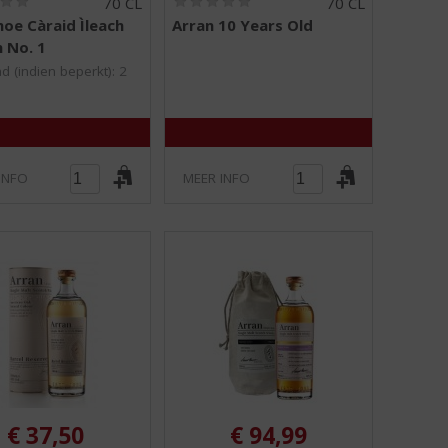
70 CL
70 CL
0
0
oe Càraid Ìleach
Arran 10 Years Old
,
,
n No. 1
0
0
/
/
d (indien beperkt): 2
5
5
)
)
INFO
MEER INFO
€
37,50
€
94,99