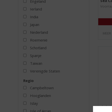
Sea Ca
Engeland
Voorraa
Ierland
India
Japan
Nederland
MEER
Roemenië
Schotland
Spanje
Taiwan
Verenigde Staten
Regio
Campbeltown
Hooglanden
Islay
Isle of Arran