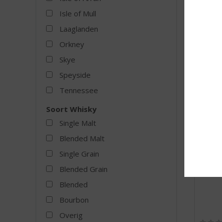
Amrut
Kumbh
Isle of Mull
Voorraa
Laaglanden
Orkney
Skye
Speyside
MEER
Tennessee
Soort Whisky
Single Malt
Blended Malt
Single Grain
Blended Grain
Blended
Bourbon
Overig