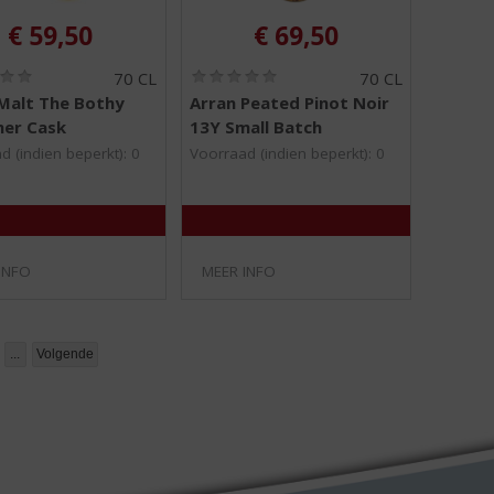
€
59,50
€
69,50
(
(
70 CL
70 CL
0
0
Malt The Bothy
Arran Peated Pinot Noir
,
,
her Cask
13Y Small Batch
0
0
/
/
d (indien beperkt): 0
Voorraad (indien beperkt): 0
5
5
)
)
INFO
MEER INFO
...
Volgende