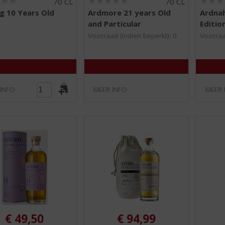
70 CL
70 CL
0
0
g 10 Years Old
Ardmore 21 years Old
Ardnah
,
,
and Particular
Editio
0
0
/
/
Voorraad (indien beperkt): 0
Voorraa
5
5
)
)
 INFO
MEER INFO
MEER 
€
49,50
€
94,99