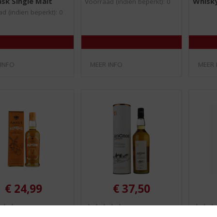
sk Single Malt
Whisk
8
0
Voorraad (indien beperkt): 0
/
/
d (indien beperkt): 0
5
5
)
)
 INFO
MEER INFO
MEER 
€
24,99
€
37,50
(
(
50 CL
70 CL
0
0