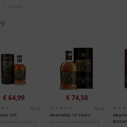
ORTIMENT
s
Whisky
ky
€
64,99
€
74,50
(
(
70 CL
70 CL
0
0
eldy 15Y
Aberfeldy 16 Years
Aberlo
,
,
Matur
0
0
d (indien beperkt): 0
Voorraad (indien beperkt): 0
/
/