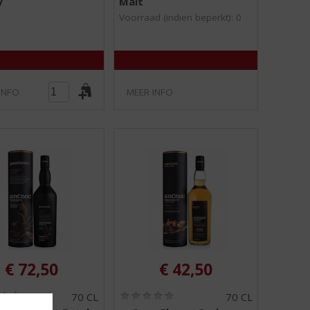
y
Malt
0
0
/
/
Voorraad (indien beperkt): 0
5
5
)
)
INFO
MEER INFO
€
72,50
€
42,50
(
(
70 CL
70 CL
0
0