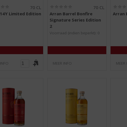
(
(
70 CL
70 CL
0
0
14Y Limited Edition
Arran Barrel Bonfire
Arran 
,
,
Signature Series Edition
0
0
/
/
2
5
5
Voorraad (indien beperkt): 0
)
)
 INFO
MEER INFO
MEER 