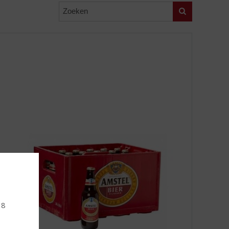
Zoeken
18