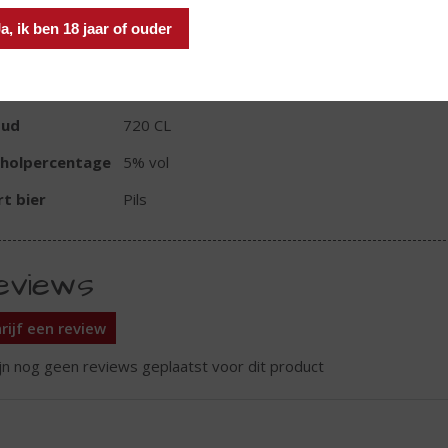
a, ik ben 18 jaar of ouder
TIKETINFORMATIE
d van Herkomst
Nederland
oud
720 CL
oholpercentage
5% vol
t bier
Pils
eviews
rijf een review
ijn nog geen reviews geplaatst voor dit product