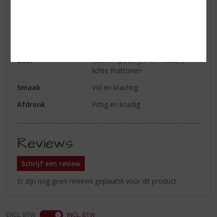
Alcoholpercentage
9% vol
Soort bier
Tripel
Kleur
Warm en zonnig lichtblond
Geur
Zachte specerijen en kruiden,
lichte fruittonen
Smaak
Vol en krachtig
Afdronk
Pittig en kruidig
Reviews
Schrijf een review
Er zijn nog geen reviews geplaatst voor dit product
EXCL. BTW
INCL. BTW