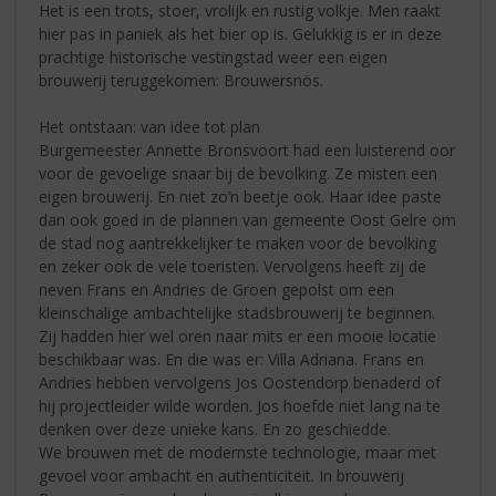
Het is een trots, stoer, vrolijk en rustig volkje. Men raakt
hier pas in paniek als het bier op is. Gelukkig is er in deze
prachtige historische vestingstad weer een eigen
brouwerij teruggekomen: Brouwersnös.
Het ontstaan: van idee tot plan
Burgemeester Annette Bronsvoort had een luisterend oor
voor de gevoelige snaar bij de bevolking. Ze misten een
eigen brouwerij. En niet zo’n beetje ook. Haar idee paste
dan ook goed in de plannen van gemeente Oost Gelre om
de stad nog aantrekkelijker te maken voor de bevolking
en zeker ook de vele toeristen. Vervolgens heeft zij de
neven Frans en Andries de Groen gepolst om een
kleinschalige ambachtelijke stadsbrouwerij te beginnen.
Zij hadden hier wel oren naar mits er een mooie locatie
beschikbaar was. En die was er: Villa Adriana. Frans en
Andries hebben vervolgens Jos Oostendorp benaderd of
hij projectleider wilde worden. Jos hoefde niet lang na te
denken over deze unieke kans. En zo geschiedde.
We brouwen met de modernste technologie, maar met
gevoel voor ambacht en authenticiteit. In brouwerij