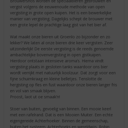
Brouwersnös worden de speciaalbieren gebrouwen en
vergist volgens de eeuwenoude methode van open
vergisting in grote open kuipen. Het is een bewerkelijke
manier van vergisting. Dagelijks schept de brouwer met
een grote lepel de prachtige laag gist van het bier af.
Wat maakt onze bieren uit Groenlo zo bijzonder en zo
lekker? We laten al onze bieren drie keer vergisten. Zeer
uitzonderlijk! De eerste vergisting is de reeds genoemde
ambachtelijke bovenvergisting in open gistkuipen.
Hierdoor ontstaan intensieve aroma’s. Hierna vindt
vergisting plaats in gesloten tanks waardoor ons bier
wordt verrijkt met natuurlijk koolzuur. Dat zorgt voor een
fijne schuimkraag en kleine belletjes. Tenslotte de
hergisting op fles en fust waardoor onze bieren langer fris
en vol van smaak blijven.
Proost, laot ut oe smaak’n!
Stoer van buiten, gevoelig van binnen. Een mooie keerl
met een rafelrand. Dat is een Mooien Muiter. Een echte
eigengereide Achterhoeker. Binnen de gemeenschap,
buiten het systeem. Achterhoeks en wereldwijs. Robin