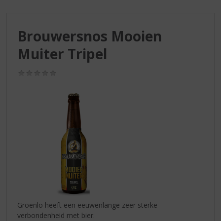
S
p
r
Brouwersnos Mooien
i
n
Muiter Tripel
g
n
(0,0
a
/
a
5)
r
d
e
n
a
v
i
g
a
t
i
Groenlo heeft een eeuwenlange zeer sterke
e
verbondenheid met bier.