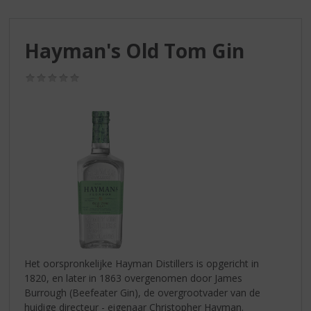
S
p
r
Hayman's Old Tom Gin
i
n
g
(0,0
/
n
5)
a
a
r
d
e
n
a
v
i
g
a
Het oorspronkelijke Hayman Distillers is opgericht in
t
1820, en later in 1863 overgenomen door James
i
Burrough (Beefeater Gin), de overgrootvader van de
e
huidige directeur - eigenaar Christopher Hayman.