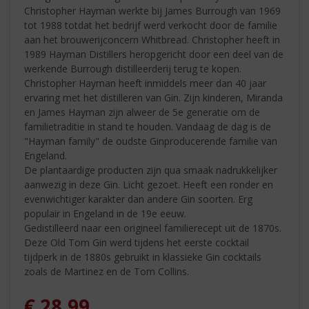
Christopher Hayman werkte bij James Burrough van 1969
tot 1988 totdat het bedrijf werd verkocht door de familie
aan het brouwerijconcern Whitbread. Christopher heeft in
1989 Hayman Distillers heropgericht door een deel van de
werkende Burrough distilleerderij terug te kopen.
Christopher Hayman heeft inmiddels meer dan 40 jaar
ervaring met het distilleren van Gin. Zijn kinderen, Miranda
en James Hayman zijn alweer de 5e generatie om de
familietraditie in stand te houden. Vandaag de dag is de
"Hayman family" de oudste Ginproducerende familie van
Engeland.
De plantaardige producten zijn qua smaak nadrukkelijker
aanwezig in deze Gin. Licht gezoet. Heeft een ronder en
evenwichtiger karakter dan andere Gin soorten. Erg
populair in Engeland in de 19e eeuw.
Gedistilleerd naar een origineel familierecept uit de 1870s.
Deze Old Tom Gin werd tijdens het eerste cocktail
tijdperk in de 1880s gebruikt in klassieke Gin cocktails
zoals de Martinez en de Tom Collins.
€
28,99