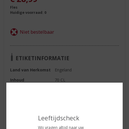
Fles
Huidige voorraad: 0
ETIKETINFORMATIE
Land van Herkomst
Engeland
Inhoud
70 CL
Alcoholpercentage
41.4% vol
Kleur
helder
Geur
citrus en jeneverbes
Leeftijdscheck
Smaak
een volledig gearomatiseerde Gin
soort met een intens aroma en
Wij vragen altijd naar uw