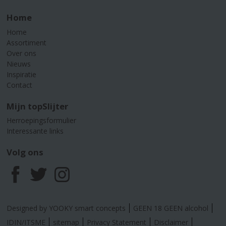
Home
Home
Assortiment
Over ons
Nieuws
Inspiratie
Contact
Mijn topSlijter
Herroepingsformulier
Interessante links
Volg ons
F
T
I
a
w
n
Designed by YOOKY smart concepts
GEEN 18 GEEN alcohol
c
i
s
IDIN/ITSME
sitemap
Privacy Statement
Disclaimer