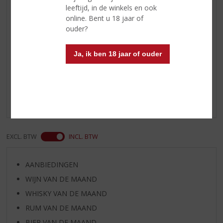
een rijk en zacht afgerond palet
leeftijd, in de winkels en ook
online. Bent u 18 jaar of
Afdronk
zoetheid van de citrus
ouder?
Ja, ik ben 18 jaar of ouder
Reviews
Schrijf een review
Er zijn nog geen reviews geplaatst voor dit product
EXCL. BTW
INCL. BTW
AANBIEDINGEN
WIJN VAN DE MAAND
WHISKY VAN DE MAAND
RUM VAN DE MAAND
BIER VAN DE MAAND