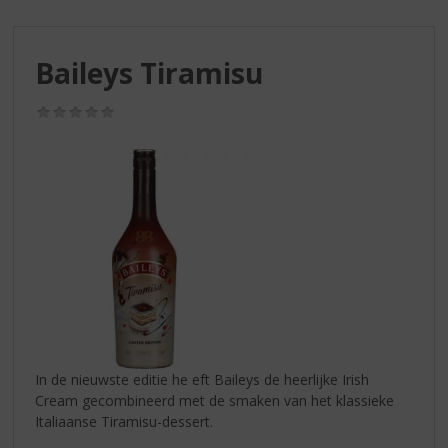
S
p
r
Baileys Tiramisu
i
n
g
(0,0
/
n
5)
a
a
r
d
e
n
a
v
i
g
a
In de nieuwste editie he eft Baileys de heerlijke Irish
t
Cream gecombineerd met de smaken van het klassieke
i
Italiaanse Tiramisu-dessert.
e