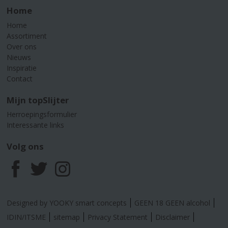
Home
Home
Assortiment
Over ons
Nieuws
Inspiratie
Contact
Mijn topSlijter
Herroepingsformulier
Interessante links
Volg ons
F
T
I
a
w
n
Designed by YOOKY smart concepts
GEEN 18 GEEN alcohol
c
i
s
IDIN/ITSME
sitemap
Privacy Statement
Disclaimer