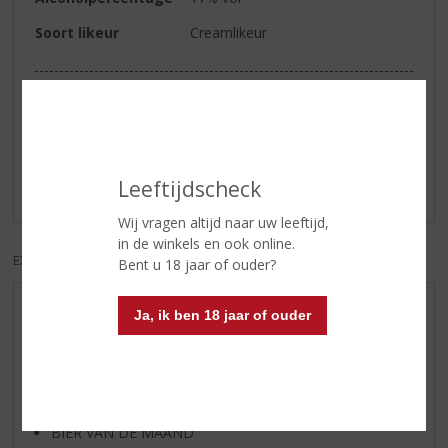
Soort likeur
Creamlikeur
Reviews
Schrijf een review
Leeftijdscheck
Er zijn nog geen reviews geplaatst voor dit product
Wij vragen altijd naar uw leeftijd,
in de winkels en ook online.
EXCL. BTW
INCL. BTW
Bent u 18 jaar of ouder?
AANBIEDINGEN
Ja, ik ben 18 jaar of ouder
WIJN VAN DE MAAND
WHISKY VAN DE MAAND
RUM VAN DE MAAND
BIER VAN DE MAAND