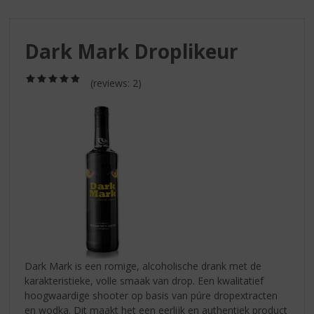
S
p
r
Dark Mark Droplikeur
i
n
g
(5,0
(reviews: 2)
/
n
5)
a
a
r
d
e
n
a
v
i
g
a
Dark Mark is een romige, alcoholische drank met de
t
karakteristieke, volle smaak van drop. Een kwalitatief
i
hoogwaardige shooter op basis van púre dropextracten
e
en wodka. Dit maakt het een eerlijk en authentiek product