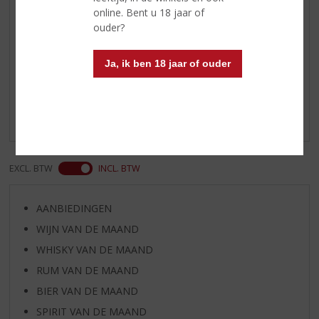
online. Bent u 18 jaar of
Youri
ouder?
03-09-2024
(5,0
/
Ja, ik ben 18 jaar of ouder
5)
Beste Dropdrank!
Dit is wel echte de lekkerste dropshot van ze allemaal.
EXCL. BTW
INCL. BTW
AANBIEDINGEN
WIJN VAN DE MAAND
WHISKY VAN DE MAAND
RUM VAN DE MAAND
BIER VAN DE MAAND
SPIRIT VAN DE MAAND