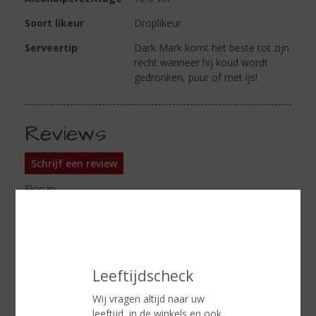
Soort likeur
Droplikeur
Serveertip
Dark Mark komt het beste tot zijn
recht wanneer hij koud wordt
gedronken, puur of met ijs!
Reviews
Schrijf een review
Florian
03-09-2024
(5,0
/
5)
Lekkerste Dropshot
Leeftijdscheck
Pohh echt heel erg lekker deze!
Wij vragen altijd naar uw
leeftijd, in de winkels en ook