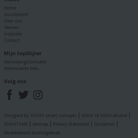
Home
Assortiment
Over ons
Nieuws
Inspiratie
Contact
Mijn topSlijter
Herroepingsformulier
Interessante links
Volg ons
F
T
I
a
w
n
Designed by YOOKY smart concepts
GEEN 18 GEEN alcohol
c
i
s
IDIN/ITSME
sitemap
Privacy Statement
Disclaimer
Verantwoord alcoholgebruik