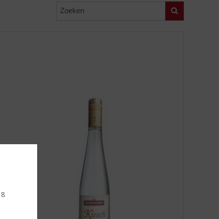
Zoeken
18