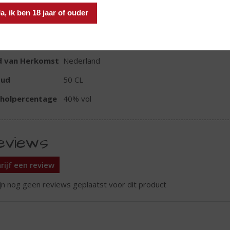
a, ik ben 18 jaar of ouder
TIKETINFORMATIE
d van Herkomst
Nederland
oud
50 CL
oholpercentage
40% vol
eviews
rijf een review
ijn nog geen reviews geplaatst voor dit product