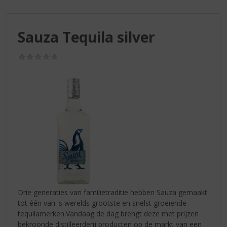
S
p
r
Sauza Tequila silver
i
n
g
(0,0
/
n
5)
a
a
r
d
e
n
a
v
i
g
a
Drie generaties van familietraditie hebben Sauza gemaakt
t
tot één van 's werelds grootste en snelst groeiende
i
tequilamerken.Vandaag de dag brengt deze met prijzen
e
bekroonde distilleerderij producten op de markt van een