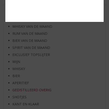
AANBIEDINGEN
WIJN VAN DE MAAND
WHISKY VAN DE MAAND
RUM VAN DE MAAND
BIER VAN DE MAAND
SPIRIT VAN DE MAAND
EXCLUSIEF TOPSLIJTER
WIJN
WHISKY
BIER
APERITIEF
GEDISTILLEERD OVERIG
SHOTJES
KANT EN KLAAR