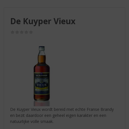
S
p
r
De Kuyper Vieux
i
n
g
(0,0
/
n
5)
a
a
r
d
e
n
a
v
i
g
a
De Kuyper Vieux wordt bereid met echte Franse Brandy
t
en bezit daardoor een geheel eigen karakter en een
i
natuurlijke volle smaak.
e