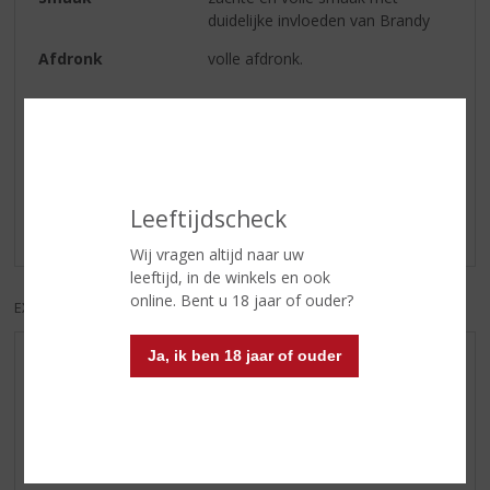
duidelijke invloeden van Brandy
Afdronk
volle afdronk.
Reviews
Schrijf een review
Leeftijdscheck
Er zijn nog geen reviews geplaatst voor dit product
Wij vragen altijd naar uw
leeftijd, in de winkels en ook
online. Bent u 18 jaar of ouder?
EXCL. BTW
INCL. BTW
Ja, ik ben 18 jaar of ouder
AANBIEDINGEN
WIJN VAN DE MAAND
WHISKY VAN DE MAAND
RUM VAN DE MAAND