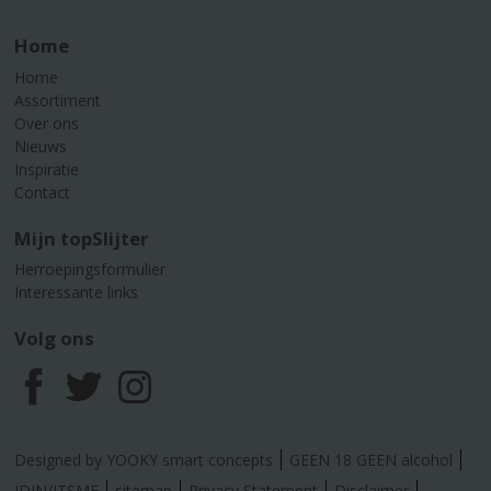
Home
Home
Assortiment
Over ons
Nieuws
Inspiratie
Contact
Mijn topSlijter
Herroepingsformulier
Interessante links
Volg ons
F
T
I
a
w
n
Designed by YOOKY smart concepts
GEEN 18 GEEN alcohol
IDIN/ITSME
sitemap
Privacy Statement
Disclaimer