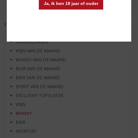
Er zijn nog geen reviews geplaatst voor dit product
Ja, ik ben 18 jaar of ouder
EXCL. BTW
INCL. BTW
AANBIEDINGEN
WIJN VAN DE MAAND
WHISKY VAN DE MAAND
RUM VAN DE MAAND
BIER VAN DE MAAND
SPIRIT VAN DE MAAND
EXCLUSIEF TOPSLIJTER
WIJN
WHISKY
BIER
APERITIEF