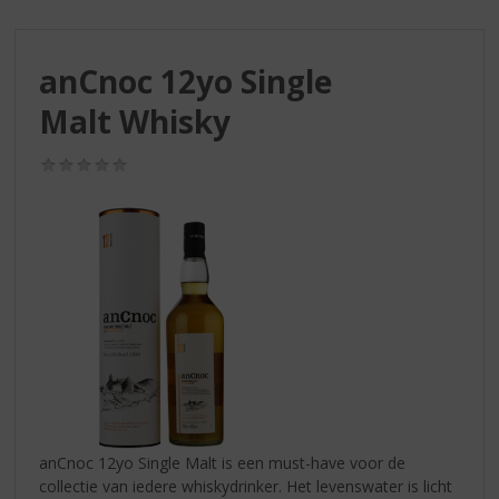
S
p
r
anCnoc 12yo Single
i
n
Malt Whisky
g
n
(0,0
a
/
a
5)
r
d
e
n
a
v
i
g
a
t
i
anCnoc 12yo Single Malt is een must-have voor de
e
collectie van iedere whiskydrinker. Het levenswater is licht