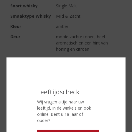
Soort whisky
Single Malt
Smaaktype Whisky
Mild & Zacht
Kleur
amber
Geur
mooie zachte tonen, heel
aromatisch en een hint van
honing en citroen
Smaak
zoete aanzet die overgaat in
fruitigheid; licht, maar toch
complex
Afdronk
levendig, licht en een verfijnde
lange afdronk
Leeftijdscheck
Wij vragen altijd naar uw
leeftijd, in de winkels en ook
Reviews
online. Bent u 18 jaar of
ouder?
Schrijf een review