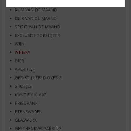
WHISKY VAN DE MAAND
RUM VAN DE MAAND
BIER VAN DE MAAND
SPIRIT VAN DE MAAND
EXCLUSIEF TOPSLIJTER
WIJN
WHISKY
BIER
APERITIEF
GEDISTILLEERD OVERIG
SHOTJES
KANT EN KLAAR
FRISDRANK
ETENSWAREN
GLASWERK
GESCHENKVERPAKKING