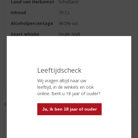
Land van Herkomst
Schotland
Inhoud
70 CL
Alcoholpercentage
49.5% vol
Soort whisky
Single Malt
Reviews
Leeftijdscheck
Schrijf een review
Wij vragen altijd naar uw
Er zijn nog geen reviews geplaatst voor dit product
leeftijd, in de winkels en ook
online. Bent u 18 jaar of ouder?
EXCL. BTW
INCL. BTW
Ja, ik ben 18 jaar of ouder
AANBIEDINGEN
WIJN VAN DE MAAND