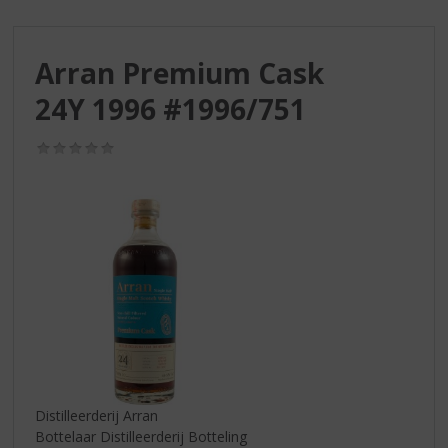
S
p
r
Arran Premium Cask
i
n
24Y 1996 #1996/751
g
n
(0,0
a
/
a
5)
r
d
e
n
a
v
i
g
a
t
i
Distilleerderij Arran
e
Bottelaar Distilleerderij Botteling