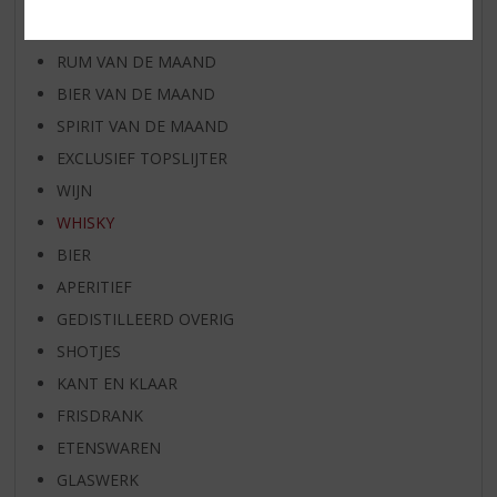
WHISKY VAN DE MAAND
RUM VAN DE MAAND
BIER VAN DE MAAND
SPIRIT VAN DE MAAND
EXCLUSIEF TOPSLIJTER
WIJN
WHISKY
BIER
APERITIEF
GEDISTILLEERD OVERIG
SHOTJES
KANT EN KLAAR
FRISDRANK
ETENSWAREN
GLASWERK