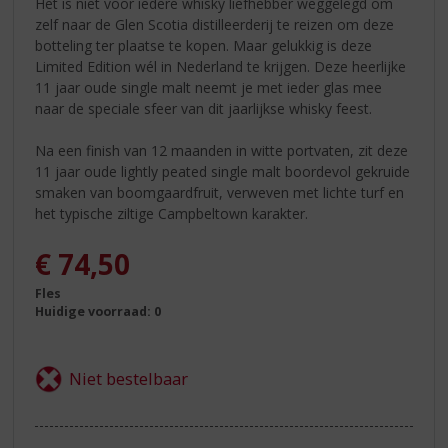
Het is niet voor iedere whisky liefhebber weggelegd om
zelf naar de Glen Scotia distilleerderij te reizen om deze
botteling ter plaatse te kopen. Maar gelukkig is deze
Limited Edition wél in Nederland te krijgen. Deze heerlijke
11 jaar oude single malt neemt je met ieder glas mee
naar de speciale sfeer van dit jaarlijkse whisky feest.
Na een finish van 12 maanden in witte portvaten, zit deze
11 jaar oude lightly peated single malt boordevol gekruide
smaken van boomgaardfruit, verweven met lichte turf en
het typische ziltige Campbeltown karakter.
€
74,50
Fles
Huidige voorraad: 0