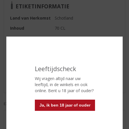
ETIKETINFORMATIE
Land van Herkomst
Schotland
Inhoud
70 CL
Alcoholpercentage
54.7% vol
Reviews
Leeftijdscheck
Schrijf een review
Wij vragen altijd naar uw
Er zijn nog geen reviews geplaatst voor dit product
leeftijd, in de winkels en ook
online. Bent u 18 jaar of ouder?
EXCL. BTW
INCL. BTW
Ja, ik ben 18 jaar of ouder
AANBIEDINGEN
WIJN VAN DE MAAND