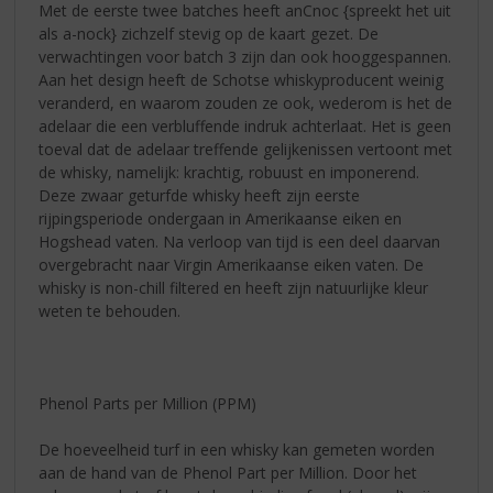
Met de eerste twee batches heeft anCnoc {spreekt het uit
als a-nock} zichzelf stevig op de kaart gezet. De
verwachtingen voor batch 3 zijn dan ook hooggespannen.
Aan het design heeft de Schotse whiskyproducent weinig
veranderd, en waarom zouden ze ook, wederom is het de
adelaar die een verbluffende indruk achterlaat. Het is geen
toeval dat de adelaar treffende gelijkenissen vertoont met
de whisky, namelijk: krachtig, robuust en imponerend.
Deze zwaar geturfde whisky heeft zijn eerste
rijpingsperiode ondergaan in Amerikaanse eiken en
Hogshead vaten. Na verloop van tijd is een deel daarvan
overgebracht naar Virgin Amerikaanse eiken vaten. De
whisky is non-chill filtered en heeft zijn natuurlijke kleur
weten te behouden.
Phenol Parts per Million (PPM)
De hoeveelheid turf in een whisky kan gemeten worden
aan de hand van de Phenol Part per Million. Door het