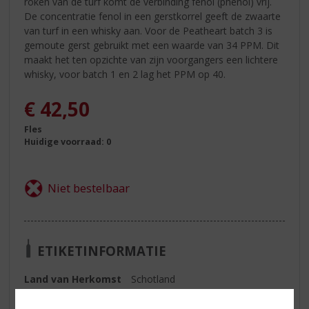
roken van de turf komt de verbinding fenol (phenol) vrij.
De concentratie fenol in een gerstkorrel geeft de zwaarte
van turf in een whisky aan. Voor de Peatheart batch 3 is
gemoute gerst gebruikt met een waarde van 34 PPM. Dit
maakt het ten opzichte van zijn voorgangers een lichtere
whisky, voor batch 1 en 2 lag het PPM op 40.
€
42,50
Fles
Huidige voorraad: 0
ETIKETINFORMATIE
Land van Herkomst
Schotland
Inhoud
70 CL