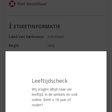
ETIKETINFORMATIE
Land van Herkomst
Schotland
Regio
Islay
Inhoud
70 CL
Alcoholpercentage
50% vol
Soort whisky
Single Malt
Leeftijdscheck
Smaaktype Whisky
Krachtig & Rokerig
Wij vragen altijd naar uw
leeftijd, in de winkels en ook
Reviews
online. Bent u 18 jaar of
ouder?
Schrijf een review