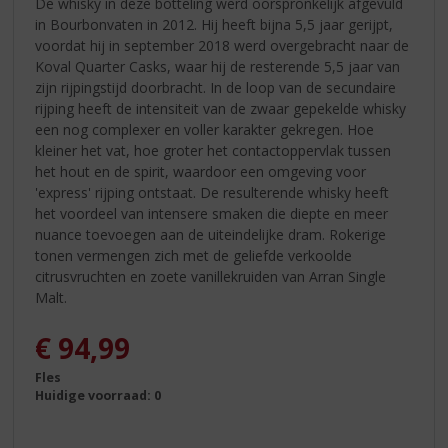
De whisky in deze botteling werd oorspronkelijk afgevuld
in Bourbonvaten in 2012. Hij heeft bijna 5,5 jaar gerijpt,
voordat hij in september 2018 werd overgebracht naar de
Koval Quarter Casks, waar hij de resterende 5,5 jaar van
zijn rijpingstijd doorbracht. In de loop van de secundaire
rijping heeft de intensiteit van de zwaar gepekelde whisky
een nog complexer en voller karakter gekregen. Hoe
kleiner het vat, hoe groter het contactoppervlak tussen
het hout en de spirit, waardoor een omgeving voor
'express' rijping ontstaat. De resulterende whisky heeft
het voordeel van intensere smaken die diepte en meer
nuance toevoegen aan de uiteindelijke dram. Rokerige
tonen vermengen zich met de geliefde verkoolde
citrusvruchten en zoete vanillekruiden van Arran Single
Malt.
€
94,99
Fles
Huidige voorraad: 0