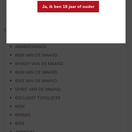
Ja, ik ben 18 jaar of ouder
Er zijn nog geen reviews geplaatst voor dit product
EXCL. BTW
INCL. BTW
AANBIEDINGEN
WIJN VAN DE MAAND
WHISKY VAN DE MAAND
RUM VAN DE MAAND
BIER VAN DE MAAND
SPIRIT VAN DE MAAND
EXCLUSIEF TOPSLIJTER
WIJN
WHISKY
BIER
APERITIEF