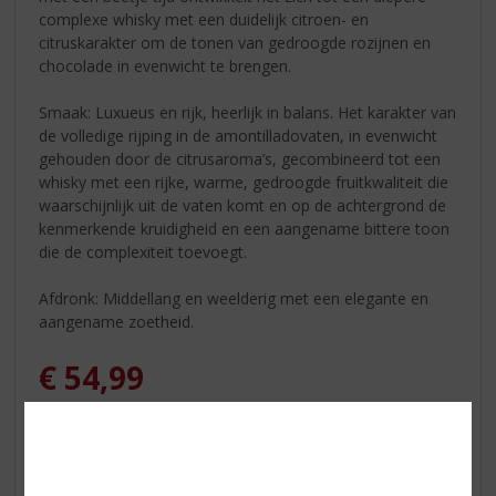
complexe whisky met een duidelijk citroen- en
citruskarakter om de tonen van gedroogde rozijnen en
chocolade in evenwicht te brengen.
Smaak: Luxueus en rijk, heerlijk in balans. Het karakter van
de volledige rijping in de amontilladovaten, in evenwicht
gehouden door de citrusaroma’s, gecombineerd tot een
whisky met een rijke, warme, gedroogde fruitkwaliteit die
waarschijnlijk uit de vaten komt en op de achtergrond de
kenmerkende kruidigheid en een aangename bittere toon
die de complexiteit toevoegt.
Afdronk: Middellang en weelderig met een elegante en
aangename zoetheid.
€
54,99
Fles
Huidige voorraad: 0