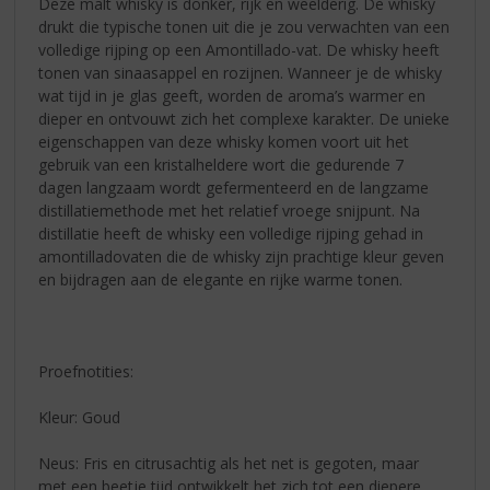
Deze malt whisky is donker, rijk en weelderig. De whisky
drukt die typische tonen uit die je zou verwachten van een
volledige rijping op een Amontillado-vat. De whisky heeft
tonen van sinaasappel en rozijnen. Wanneer je de whisky
wat tijd in je glas geeft, worden de aroma’s warmer en
dieper en ontvouwt zich het complexe karakter. De unieke
eigenschappen van deze whisky komen voort uit het
gebruik van een kristalheldere wort die gedurende 7
dagen langzaam wordt gefermenteerd en de langzame
distillatiemethode met het relatief vroege snijpunt. Na
distillatie heeft de whisky een volledige rijping gehad in
amontilladovaten die de whisky zijn prachtige kleur geven
en bijdragen aan de elegante en rijke warme tonen.
Proefnotities:
Kleur: Goud
Neus: Fris en citrusachtig als het net is gegoten, maar
met een beetje tijd ontwikkelt het zich tot een diepere