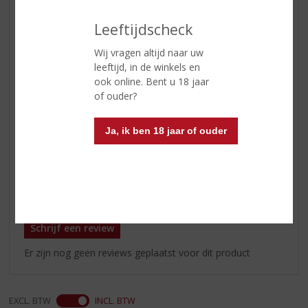
Leeftijdscheck
Wij vragen altijd naar uw
ETIKETINFORMATIE
leeftijd, in de winkels en
ook online. Bent u 18 jaar
of ouder?
Land van Herkomst
Nederland
Inhoud
70 CL
Ja, ik ben 18 jaar of ouder
Alcoholpercentage
46% vol
Reviews
Schrijf een review
Er zijn nog geen reviews geplaatst voor dit product
EXCL. BTW
INCL. BTW