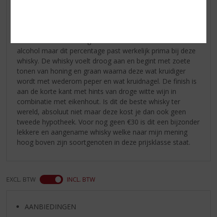
gebakken brood beloven veel goeds en hints van kaneel
en peper nodigen uit om de eerste slok te nemen. Met de
eerste slok ben ik aangenaam verrast omdat ik een wat
zwakkere kennismaking had verwacht door de 40%
alcohol maar dit percentage past werkelijk prima bij deze
whisky. De whisky voelt droog aan en begint met zoete
tonen van honing en graan waarna deze wat kruidiger
wordt met wederom peper en wat kruidnagel. De finish is
aan de korte kant met hints van droge witte wijn in
combinatie met eikenhout. Is dit de beste whisky ter
wereld, absoluut niet maar deze kost je dan ook geen
tweede hypotheek. Voor nog geen €30 is dit een bijzonder
lekkere en aangename whisky welke naar mijn mening
hoog boven zijn soortgenoten in deze prijsklasse staat.
EXCL. BTW
INCL. BTW
AANBIEDINGEN