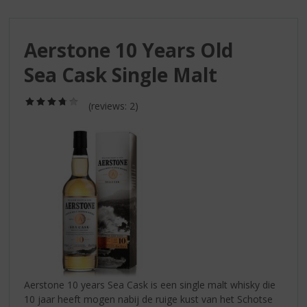
S
p
r
Aerstone 10 Years Old
i
n
Sea Cask Single Malt
g
n
(3,8
a
(reviews: 2)
/
a
5)
r
d
e
n
a
v
i
g
a
t
i
Aerstone 10 years Sea Cask is een single malt whisky die
e
10 jaar heeft mogen nabij de ruige kust van het Schotse