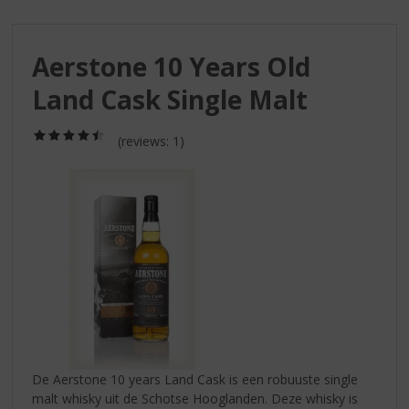
S
p
r
Aerstone 10 Years Old
i
n
Land Cask Single Malt
g
n
(4,5
a
(reviews: 1)
/
a
5)
r
d
e
n
a
v
i
g
a
t
i
De Aerstone 10 years Land Cask is een robuuste single
e
malt whisky uit de Schotse Hooglanden. Deze whisky is