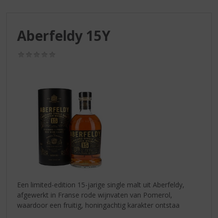
S
p
r
Aberfeldy 15Y
i
n
g
(0,0
/
n
5)
a
a
r
d
e
n
a
v
i
g
a
Een limited-edition 15-jarige single malt uit Aberfeldy,
t
afgewerkt in Franse rode wijnvaten van Pomerol,
i
waardoor een fruitig, honingachtig karakter ontstaa
e