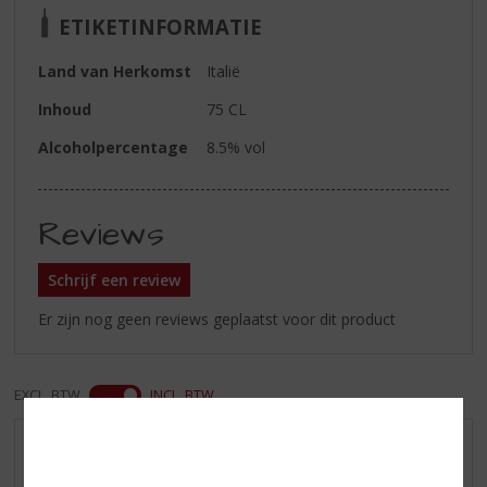
ETIKETINFORMATIE
Land van Herkomst
Italië
Inhoud
75 CL
Alcoholpercentage
8.5% vol
Reviews
Schrijf een review
Er zijn nog geen reviews geplaatst voor dit product
EXCL. BTW
INCL. BTW
AANBIEDINGEN