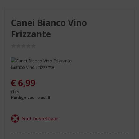
S
p
r
Canei Bianco Vino
i
n
Frizzante
g
n
(0,0
a
/
a
5)
r
d
Bianco Vino Frizzante
e
n
€
6,99
a
v
Fles
Huidige voorraad: 0
i
g
a
t
i
e