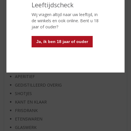
WIJN VAN DE MAAND
Leeftijdscheck
WHISKY VAN DE MAAND
Wij vragen altijd naar uw leeftijd, in
RUM VAN DE MAAND
de winkels en ook online. Bent u 18
BIER VAN DE MAAND
jaar of ouder?
SPIRIT VAN DE MAAND
Ja, ik ben 18 jaar of ouder
EXCLUSIEF TOPSLIJTER
WIJN
WHISKY
BIER
APERITIEF
GEDISTILLEERD OVERIG
SHOTJES
KANT EN KLAAR
FRISDRANK
ETENSWAREN
GLASWERK