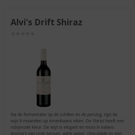
S
p
r
Alvi's Drift Shiraz
i
n
g
(0,0
/
n
5)
a
a
r
d
e
n
a
v
i
g
a
Na de fermentatie op de schillen en de persing, rijpt de
t
wijn 8 maanden op Amerikaans eiken. De Shiraz heeft een
i
robijnrode kleur. De wijn is elegant en mooi in balans.
e
Aroma's van rode bessen, witte peper, chocolade en een