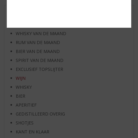
AANBIEDINGEN
WIJN VAN DE MAAND
WHISKY VAN DE MAAND
RUM VAN DE MAAND
BIER VAN DE MAAND
SPIRIT VAN DE MAAND
EXCLUSIEF TOPSLIJTER
WIJN
WHISKY
BIER
APERITIEF
GEDISTILLEERD OVERIG
SHOTJES
KANT EN KLAAR