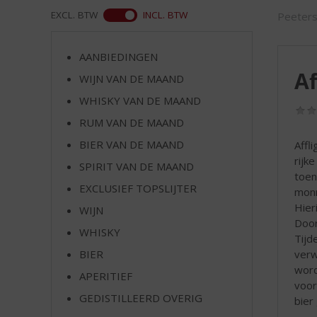
d
ASS
EXCL. BTW
INCL. BTW
Peeter
S
p
r
AANBIEDINGEN
i
Af
WIJN VAN DE MAAND
n
g
WHISKY VAN DE MAAND
n
RUM VAN DE MAAND
a
a
BIER VAN DE MAAND
Affl
r
rijk
SPIRIT VAN DE MAAND
d
toen
EXCLUSIEF TOPSLIJTER
e
monn
n
Hier
WIJN
a
Door
WHISKY
v
Tijd
i
verw
BIER
g
word
APERITIEF
a
voor
t
GEDISTILLEERD OVERIG
bier
i