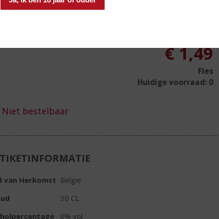
 is rijk van smaak en heeft een bittertje in de nasmaak. Deze
d heeft zijn smaak en aroma's behouden, slechts de alcohol is
wenen.
€
1,49
Fles
Huidige voorraad: 0
TIKETINFORMATIE
d van Herkomst
België
oud
30 CL
oholpercentage
0% vol