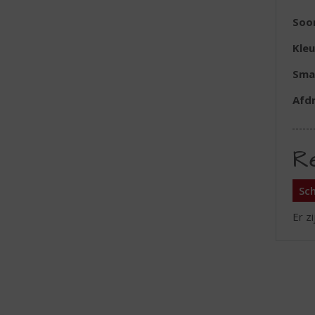
Soor
Kleu
Sma
Afd
R
Sch
Er z