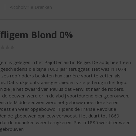
ORTIMENT
s
Alcoholvrije Dranken
fligem Blond 0%
(0,0
/
5)
igem is gelegen in het Pajottenland in België. De abdij heeft een
e geschiedenis die bijna 1000 jaar teruggaat. Het was in 1074
 zes roofridders besloten hun carrière voort te zetten als
ik. Dat stukje ontstaansgeschiedenis zie je terug in het logo.
in zie je het zwaard van Paulus dat verwijst naar de ridders.
 de eeuwen werd er in de abdij voortdurend bier gebrouwen.
ens de Middeleeuwen werd het gebouw meerdere keren
oest en weer opgebouwd. Tijdens de Franse Revolutie
en de gbeouwen opnieuw verwoest. Het duurt tot 1869
dat de monniken weer terugkeren. Pas in 1885 wordt er weer
 gebrouwen.