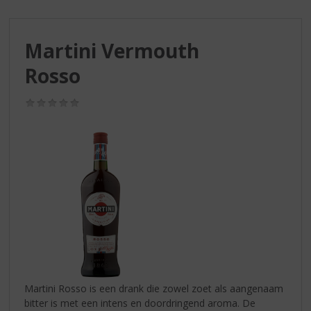
S
p
r
Martini Vermouth
i
n
Rosso
g
n
(0,0
a
/
a
5)
r
d
e
n
a
v
i
g
a
t
i
Martini Rosso is een drank die zowel zoet als aangenaam
e
bitter is met een intens en doordringend aroma. De