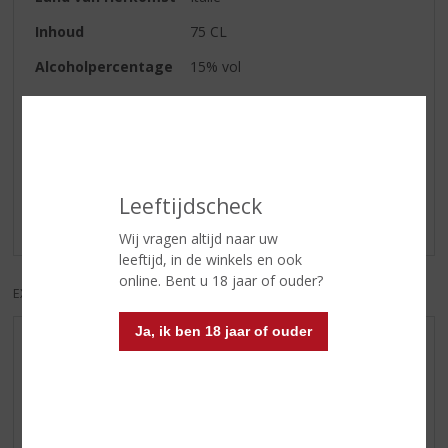
Inhoud
75 CL
Alcoholpercentage
15% vol
Reviews
Schrijf een review
Leeftijdscheck
Er zijn nog geen reviews geplaatst voor dit product
Wij vragen altijd naar uw
leeftijd, in de winkels en ook
online. Bent u 18 jaar of ouder?
EXCL. BTW
INCL. BTW
Ja, ik ben 18 jaar of ouder
AANBIEDINGEN
WIJN VAN DE MAAND
WHISKY VAN DE MAAND
RUM VAN DE MAAND