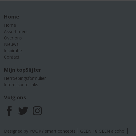
Home
Home
Assortiment
Over ons
Nieuws
Inspiratie
Contact
Mijn topSlijter
Herroepingsformulier
Interessante links
Volg ons
F
T
I
a
w
n
Designed by YOOKY smart concepts
GEEN 18 GEEN alcohol