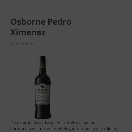
S
p
r
Osborne Pedro
i
n
Ximenez
g
n
(0,0
a
/
a
5)
r
d
e
n
a
v
i
g
a
t
i
De ultieme dessertwijn. Hele zoete, diepe en
e
harmonieuze smaken, met elegante tonen van rozijnen,