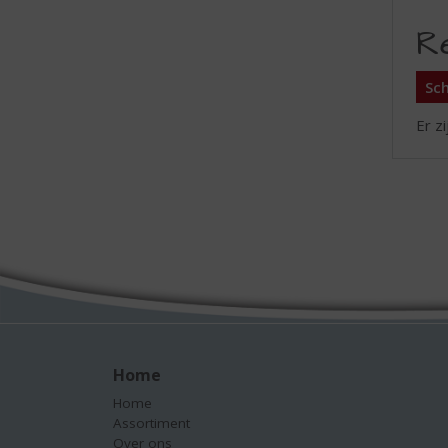
R
Sch
Er z
Home
Home
Assortiment
Over ons