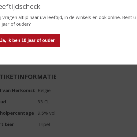
eeftijdscheck
Huidige voorraad: 0
j vragen altijd naar uw leeftijd, in de winkels en ook online. Bent u
 jaar of ouder?
Ja, ik ben 18 jaar of ouder
In winkelmand
TIKETINFORMATIE
d van Herkomst
België
oud
33 CL
oholpercentage
9.5% vol
t bier
Tripel