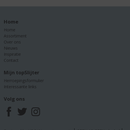
Home
Home
Assortiment
Over ons
Nieuws
Inspiratie
Contact
Mijn topSlijter
Herroepingsformulier
Interessante links
Volg ons
F
T
I
a
w
n