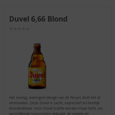
S
p
r
Duvel 6,66 Blond
i
n
g
(0,0
/
n
5)
a
a
r
d
e
n
a
v
i
g
a
Het zonnig, warmgeel design van de flesjes doet het al
t
vermoeden. Deze Duvel is zacht, expressief en heerlijk
i
doordrinkbaar. Voor Duvel 6,66% worden maar liefst zes
e
verschillende hopsoorten gebruikt: de nobele en