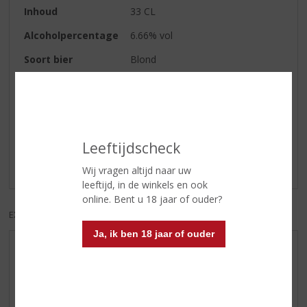
Inhoud
33 CL
Alcoholpercentage
6.66% vol
Soort bier
Blond
Reviews
Schrijf een review
Leeftijdscheck
Er zijn nog geen reviews geplaatst voor dit product
Wij vragen altijd naar uw
leeftijd, in de winkels en ook
online. Bent u 18 jaar of ouder?
EXCL. BTW
INCL. BTW
Ja, ik ben 18 jaar of ouder
AANBIEDINGEN
WIJN VAN DE MAAND
WHISKY VAN DE MAAND