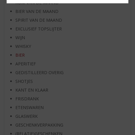
RUM VAN DE MAAND
BIER VAN DE MAAND
SPIRIT VAN DE MAAND
EXCLUSIEF TOPSLIJTER
WIJN
WHISKY
BIER
APERITIEF
GEDISTILLEERD OVERIG
SHOTJES
KANT EN KLAAR
FRISDRANK
ETENSWAREN
GLASWERK
GESCHENKVERPAKKING
(RELATIE)GESCHENKEN