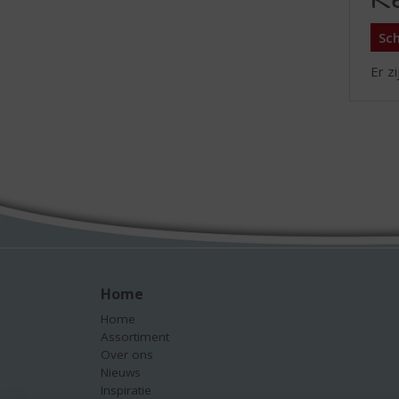
Sch
Er z
Home
Home
Assortiment
Over ons
Nieuws
Inspiratie