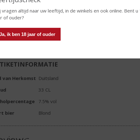
j vragen altijd naar uw leeftijd, in de winkels en ook online. Bent u
ar of ouder?
Ja, ik ben 18 jaar of ouder
In winkelmand
TIKETINFORMATIE
d van Herkomst
Duitsland
oud
33 CL
oholpercentage
7.5% vol
t bier
Blond
eviews