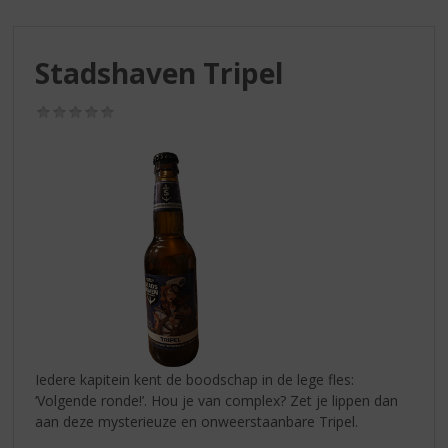
S
p
r
Stadshaven Tripel
i
n
g
(0,0
/
n
5)
a
a
r
d
e
n
a
v
i
g
a
Iedere kapitein kent de boodschap in de lege fles:
t
‘Volgende ronde!’. Hou je van complex? Zet je lippen dan
i
aan deze mysterieuze en onweerstaanbare Tripel.
e