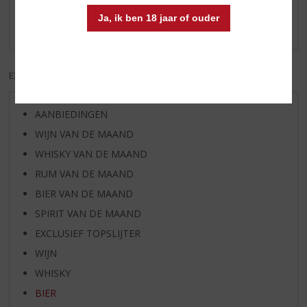
Schrijf een review
Ja, ik ben 18 jaar of ouder
Er zijn nog geen reviews geplaatst voor dit product
EXCL. BTW
INCL. BTW
AANBIEDINGEN
WIJN VAN DE MAAND
WHISKY VAN DE MAAND
RUM VAN DE MAAND
BIER VAN DE MAAND
SPIRIT VAN DE MAAND
EXCLUSIEF TOPSLIJTER
WIJN
WHISKY
BIER