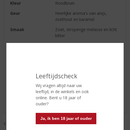
Kleur
Roodbruin
Geur
Heerlijke aroma's van anijs,
zoethout en karamel
Smaak
Zoet, stroperige melasse en licht
bitter
Serveertip
Heerlijk om te combineren met
wildgerechten, champignons,
oesters en scampi's
Leeftijdscheck
Reviews
Wij vragen altijd naar uw
leeftijd, in de winkels en ook
Schrijf een review
online. Bent u 18 jaar of
Er zijn nog geen reviews geplaatst voor dit product
ouder?
Ja, ik ben 18 jaar of ouder
EXCL. BTW
INCL. BTW