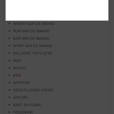
AANBIEDINGEN
WIJN VAN DE MAAND
WHISKY VAN DE MAAND
RUM VAN DE MAAND
BIER VAN DE MAAND
SPIRIT VAN DE MAAND
EXCLUSIEF TOPSLIJTER
WIJN
WHISKY
BIER
APERITIEF
GEDISTILLEERD OVERIG
SHOTJES
KANT EN KLAAR
FRISDRANK