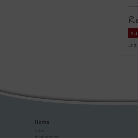
R
Sch
Er z
Home
Home
Assortiment