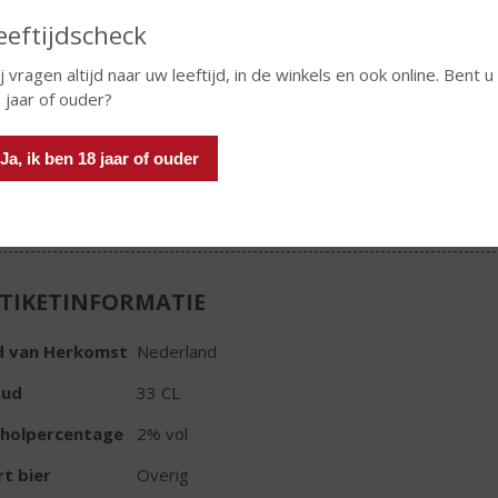
€
5,39
eeftijdscheck
6-pack
j vragen altijd naar uw leeftijd, in de winkels en ook online. Bent u
 jaar of ouder?
Ja, ik ben 18 jaar of ouder
In winkelmand
TIKETINFORMATIE
d van Herkomst
Nederland
oud
33 CL
oholpercentage
2% vol
t bier
Overig