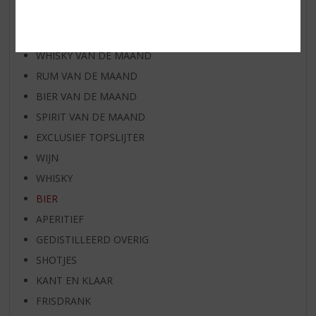
AANBIEDINGEN
WIJN VAN DE MAAND
WHISKY VAN DE MAAND
RUM VAN DE MAAND
BIER VAN DE MAAND
SPIRIT VAN DE MAAND
EXCLUSIEF TOPSLIJTER
WIJN
WHISKY
BIER
APERITIEF
GEDISTILLEERD OVERIG
SHOTJES
KANT EN KLAAR
FRISDRANK