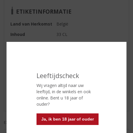
ETIKETINFORMATIE
Land van Herkomst
België
Inhoud
33 CL
Alcoholpercentage
9% vol
Soort bier
Donker
Leeftijdscheck
Reviews
Wij vragen altijd naar uw
Schrijf een review
leeftijd, in de winkels en ook
online. Bent u 18 jaar of
Er zijn nog geen reviews geplaatst voor dit product
ouder?
Ja, ik ben 18 jaar of ouder
EXCL. BTW
INCL. BTW