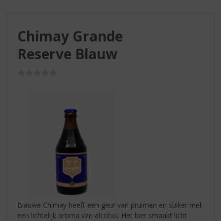
S
p
r
Chimay Grande
i
n
Reserve Blauw
g
n
(0,0
a
/
a
5)
r
d
e
n
a
v
i
g
a
t
i
Blauwe Chimay heeft een geur van pruimen en suiker met
e
een lichtelijk aroma van alcohol. Het bier smaakt licht