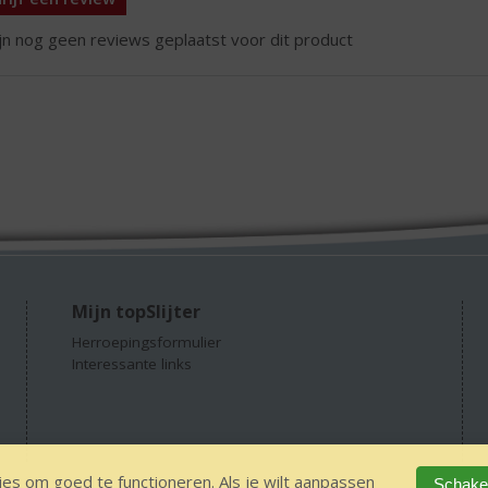
ijn nog geen reviews geplaatst voor dit product
Mijn topSlijter
Herroepingsformulier
Interessante links
es om goed te functioneren. Als je wilt aanpassen
Schakel