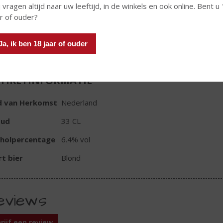
 vragen altijd naar uw leeftijd, in de winkels en ook online. Bent u
ar of ouder?
In winkelmand
Ja, ik ben 18 jaar of ouder
TIKETINFORMATIE
d van Herkomst
Nederland
oud
33 CL
oholpercentage
6.4% vol
t bier
Blond
eviews
rijf een review