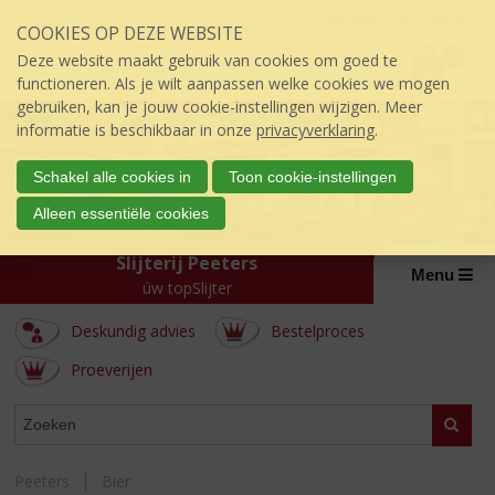
Sla
Inloggen mijn topSlijter
COOKIES OP DEZE WEBSITE
links
P
over
0
Deze website maakt gebruik van cookies om goed te
r
€
0,00
S
functioneren. Als je wilt aanpassen welke cookies we mogen
i
p
gebruiken, kan je jouw cookie-instellingen wijzigen. Meer
j
r
informatie is beschikbaar in onze
privacyverklaring
.
s
i
:
n
Schakel alle cookies in
Toon cookie-instellingen
g
Alleen essentiële cookies
n
a
Slijterij Peeters
a
Menu
úw topSlijter
r
d
Deskundig advies
Bestelproces
e
i
Proeverijen
n
h
ASSORTIMENT
Zoeke
o
u
d
Peeters
Bier