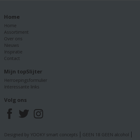
Home
Home
Assortiment
Over ons
Nieuws
Inspiratie
Contact
Mijn topSlijter
Herroepingsformulier
Interessante links
Volg ons
F
T
I
a
w
n
Designed by YOOKY smart concepts
GEEN 18 GEEN alcohol