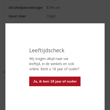
Alcoholpercentage
8.5% vol
Soort bier
Tripel
Reviews
Schrijf een review
Leeftijdscheck
Er zijn nog geen reviews geplaatst voor dit product
Wij vragen altijd naar uw
leeftijd, in de winkels en ook
online. Bent u 18 jaar of ouder?
EXCL. BTW
INCL. BTW
Ja, ik ben 18 jaar of ouder
AANBIEDINGEN
WIJN VAN DE MAAND
WHISKY VAN DE MAAND
RUM VAN DE MAAND