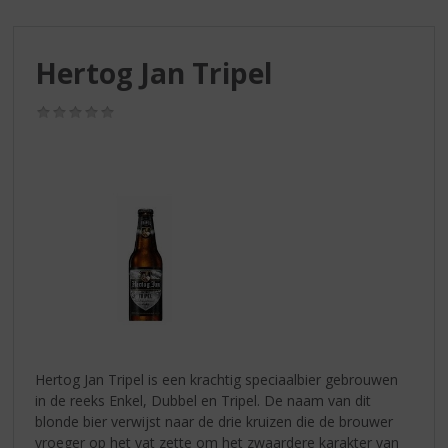
S
p
r
Hertog Jan Tripel
i
n
g
(0,0
/
n
5)
a
a
r
d
e
n
a
v
i
g
a
Hertog Jan Tripel is een krachtig speciaalbier gebrouwen
t
in de reeks Enkel, Dubbel en Tripel. De naam van dit
i
blonde bier verwijst naar de drie kruizen die de brouwer
e
vroeger op het vat zette om het zwaardere karakter van