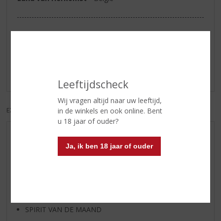
Reviews
Schrijf een review
Er zijn nog geen reviews geplaatst voor dit product
Leeftijdscheck
Wij vragen altijd naar uw leeftijd,
EXCL. BTW
INCL. BTW
in de winkels en ook online. Bent
u 18 jaar of ouder?
AANBIEDINGEN
Ja, ik ben 18 jaar of ouder
WIJN VAN DE MAAND
WHISKY VAN DE MAAND
RUM VAN DE MAAND
BIER VAN DE MAAND
SPIRIT VAN DE MAAND