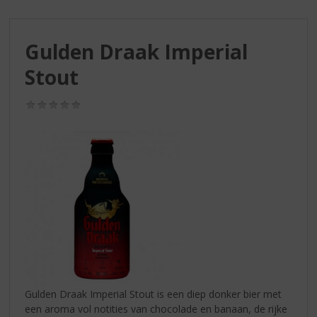
S
p
r
Gulden Draak Imperial
i
n
Stout
g
n
(0,0
a
/
a
5)
r
d
e
n
a
v
i
g
a
t
i
Gulden Draak Imperial Stout is een diep donker bier met
e
een aroma vol notities van chocolade en banaan, de rijke