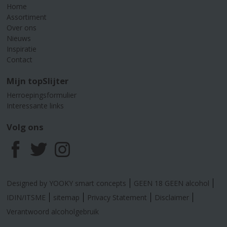
Home
Assortiment
Over ons
Nieuws
Inspiratie
Contact
Mijn topSlijter
Herroepingsformulier
Interessante links
Volg ons
F
T
I
a
w
n
Designed by YOOKY smart concepts
GEEN 18 GEEN alcohol
c
i
s
IDIN/ITSME
sitemap
Privacy Statement
Disclaimer
Verantwoord alcoholgebruik