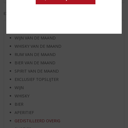
EXCL. BTW
INCL. BTW
AANBIEDINGEN
WIJN VAN DE MAAND
WHISKY VAN DE MAAND
RUM VAN DE MAAND
BIER VAN DE MAAND
SPIRIT VAN DE MAAND
EXCLUSIEF TOPSLIJTER
WIJN
WHISKY
BIER
APERITIEF
GEDISTILLEERD OVERIG