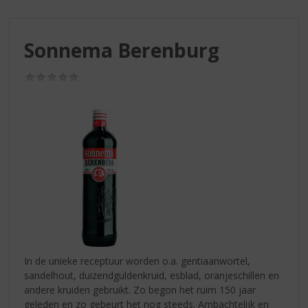
S
p
r
Sonnema Berenburg
i
n
g
(0,0
/
n
5)
a
a
r
d
e
n
a
v
i
g
a
In de unieke receptuur worden o.a. gentiaanwortel,
t
sandelhout, duizendguldenkruid, esblad, oranjeschillen en
i
andere kruiden gebruikt. Zo begon het ruim 150 jaar
e
geleden en zo gebeurt het nog steeds. Ambachtelijk en