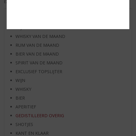
EXCL. BTW
INCL. BTW
AANBIEDINGEN
WIJN VAN DE MAAND
WHISKY VAN DE MAAND
RUM VAN DE MAAND
BIER VAN DE MAAND
SPIRIT VAN DE MAAND
EXCLUSIEF TOPSLIJTER
WIJN
WHISKY
BIER
APERITIEF
GEDISTILLEERD OVERIG
SHOTJES
KANT EN KLAAR