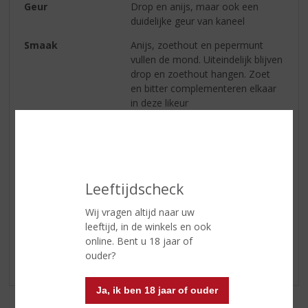
Geur
Drop en anijs, maar ook een
duidelijke geur van kaneel
Smaak
Anijs, zoethout en pepermunt
vullen de mond. Uiteindelijk blijven
drop en zoethout hangen. Zoet
en bitter complementeren elkaar
in deze likeur
Afdronk
Een zachte afdronk waarin de
sterke kruiden geleidelijk
wegvloeien
Leeftijdscheck
Reviews
Wij vragen altijd naar uw
leeftijd, in de winkels en ook
Schrijf een review
online. Bent u 18 jaar of
ouder?
Er zijn nog geen reviews geplaatst voor dit product
Ja, ik ben 18 jaar of ouder