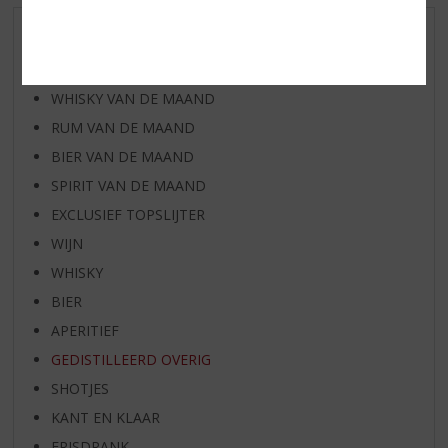
AANBIEDINGEN
WIJN VAN DE MAAND
WHISKY VAN DE MAAND
RUM VAN DE MAAND
BIER VAN DE MAAND
SPIRIT VAN DE MAAND
EXCLUSIEF TOPSLIJTER
WIJN
WHISKY
BIER
APERITIEF
GEDISTILLEERD OVERIG
SHOTJES
KANT EN KLAAR
FRISDRANK