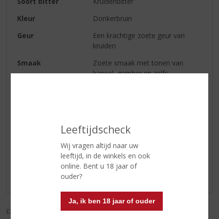
Soort bitter
Kruidenbitter
Kleur
Donkerbruin
Geur
Een krachtige zoete geur van
kruiden
Smaak
Zoete smaak met tonen van
kaneel, gember en zelfs
sinaasappel
Afdronk
Lange verwarmende afdronk
Leeftijdscheck
Reviews
Wij vragen altijd naar uw
leeftijd, in de winkels en ook
Schrijf een review
online. Bent u 18 jaar of
ouder?
Er zijn nog geen reviews geplaatst voor dit product
Ja, ik ben 18 jaar of ouder
EXCL. BTW
INCL. BTW