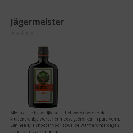
S
p
r
Jägermeister
i
n
g
(0,0
/
n
5)
a
a
r
d
e
n
a
v
i
g
a
Alleen als ie ijs- en ijkoud is. Het wereldberoemde
t
kruidendrankje wordt het meest gedronken in pure vorm.
i
Een heerlijke shooter voor zowel de warme winterdagen
e
als de hete zomerdagen.