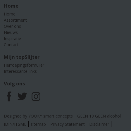
Home
Home
Assortiment
Over ons
Nieuws
Inspiratie
Contact
Mijn topSlijter
Herroepingsformulier
Interessante links
Volg ons
F
T
I
a
w
n
Designed by YOOKY smart concepts
GEEN 18 GEEN alcohol
c
i
s
IDIN/ITSME
sitemap
Privacy Statement
Disclaimer