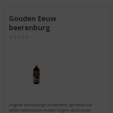
S
p
r
Gouden Eeuw
i
n
beerenburg
g
n
(0,0
a
/
a
5)
r
d
e
n
a
v
i
g
a
t
i
Originele Beerenburger kruidenbitter getrokken van
e
talrijke natuurzuivere kruiden volgens aloud recept.