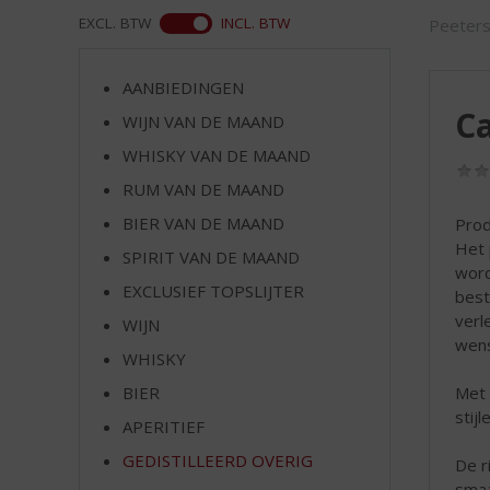
d
ASS
EXCL. BTW
INCL. BTW
Peeter
S
p
r
AANBIEDINGEN
i
Ca
WIJN VAN DE MAAND
n
g
WHISKY VAN DE MAAND
n
RUM VAN DE MAAND
a
a
BIER VAN DE MAAND
Prod
r
Het 
SPIRIT VAN DE MAAND
d
worde
EXCLUSIEF TOPSLIJTER
e
best
n
verl
WIJN
a
wens
WHISKY
v
i
Met 
BIER
g
stij
APERITIEF
a
t
GEDISTILLEERD OVERIG
De r
i
smaa