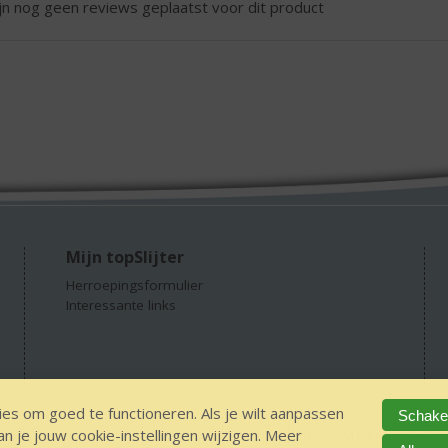
ijn nog geen reviews geplaatst voor dit product
Mijn topSlijter
Herroepingsformulier
Interessante links
es om goed te functioneren. Als je wilt aanpassen
Schakel
 je jouw cookie-instellingen wijzigen. Meer
GEEN 18 GEEN alcohol
IDIN/ITSME
sitemap
Privacy Statement
Dis