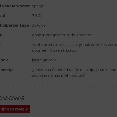
d van Herkomst
Spanje
oud
70 CL
oholpercentage
36% vol
r
donker oranje met rode accenten
r
zoete aroma's van cacao, gebak en kokos verm
door een frisse structuur
ronk
lange afdronk
eertip
geniet van Carlos III na de maaltijd, puur in een
avond in de mix met frisdrank
eviews
rijf een review