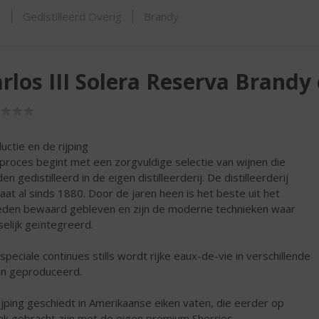
ORTIMENT
s
Gedistilleerd Overig
Brandy
rlos III Solera Reserva Brandy 
(0,0
/
5)
uctie en de rijping
proces begint met een zorgvuldige selectie van wijnen die
n gedistilleerd in de eigen distilleerderij. De distilleerderij
aat al sinds 1880. Door de jaren heen is het beste uit het
eden bewaard gebleven en zijn de moderne technieken waar
elijk geïntegreerd.
speciale continues stills wordt rijke eaux-de-vie in verschillende
len geproduceerd.
ijping geschiedt in Amerikaanse eiken vaten, die eerder op
k gebracht zijn met de eigen premium Sherries.