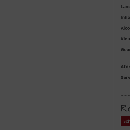
Lan
Inh
Alc
Kleu
Geu
Afd
Serv
R
Sch