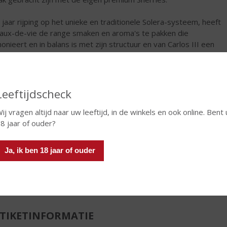
 jaar rijping op het unieke en traditionele Solera-systeem, heeft
aux-de-vie de range smaken en aroma's te pakken die
onieert en in balans is met zijn structuur en van Carlos III een
lijke Brandy maakt.
€
15,99
Leeftijdscheck
Fles
ij vragen altijd naar uw leeftijd, in de winkels en ook online. Bent 
8 jaar of ouder?
Ja, ik ben 18 jaar of ouder
In winkelmand
TIKETINFORMATIE