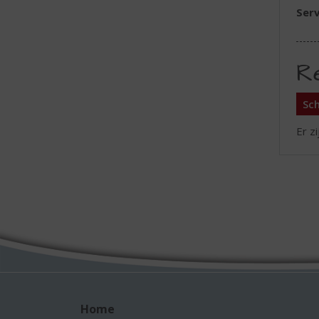
Serv
R
Sch
Er z
Home