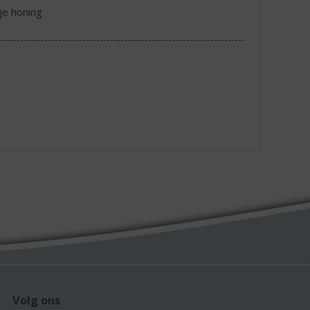
je honing
Volg ons