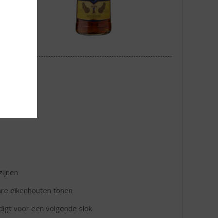
zijnen
are eikenhouten tonen
digt voor een volgende slok